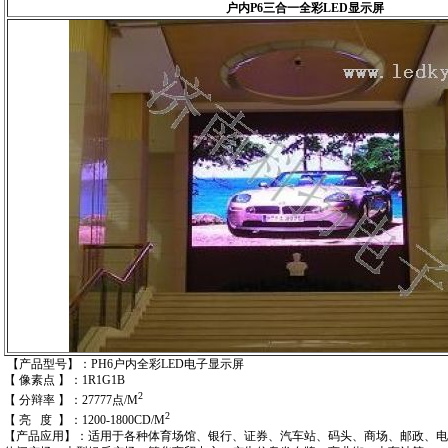
户内P6三合一全彩
LED
显示屏
【产品型号】：PH6户内全彩LED电子显示屏
【 像素点 】：1R1G1B
2
【 分辩率 】：27777点/M
2
【 亮 度 】：1200-1800CD/M
【产品应用】：适用于各种体育场馆、银行、证券、汽车站、码头、商场、邮政、电