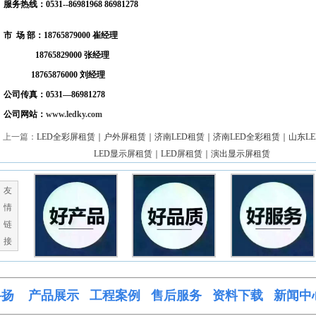
服务热线：0531--86981968 86981278
市 场 部：18765879000 崔经理
18765829000 张经理
18765876000 刘经理
公司传真：0531—86981278
公司网站：
www.ledky.com
上一篇：
LED全彩屏租赁｜户外屏租赁｜济南LED租赁｜济南LED全彩租赁｜山东L
LED显示屏租赁｜LED屏租赁｜演出显示屏租赁
友
情
链
接
科
扬
产品展示
工程案例
售
后服务
资料下载
新闻中