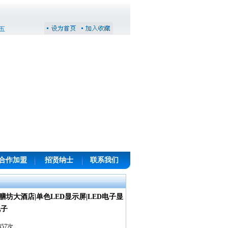
期五
合作加盟
招贤纳士
联系我们
乐膳坊大酒店|单色LED显示屏|LED电子显
电子
457次