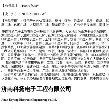
2
【 分辩率 】：10000点/M
2
【 亮 度 】：2000-2500CD/M
【产品应用】：适用于各种体育场馆、银行、证券、汽车站、码头、商场、邮
府广场、休闲广场、大型娱乐广场、繁华商贸中心、广告信息发布牌、商业街
济南科扬电子工程有限公司座落于风景秀美、人杰地灵的山东省会泉城济南。
东LED显示屏，济南LED显示屏，山东LED显示屏维修，济南LED显示屏维
LED显示屏，LED电子显示屏，全彩LED显示屏，双色LED显示屏，单色LED
屏，LED大屏幕，LED广告屏，酒店LED显示屏，门头房LED显示屏，广场LE
控制系统，LED显示屏稳压电源，全系列LED显示屏，及各种LED显示屏生产
我公司是集科研、生产、销售、租赁、维修、设计于一体的综合化服务提供商
证，公司秉承"信誉第一，质量第一的理念,品质保障的原则。创山东LED显
丽、系统完善、运行稳定、质量可靠和一流的服务深受社会各界广大新老客户
我公司产品广泛应用于政府、工商、税务、海关、法院、检察院、军区等政
系统，城市道路、高速公路、机场、车站、码头等交通运输系统，医院、药店
厂、商超等商业网点，学校、广场、体育场及休闲娱乐场所等。
我们本着“最精良的产品、最低端的价格、最周到的服务”原则，积极进取、
示屏生产商。我们衷心期望着与各界朋友互信互助、共同发展，携手共创美好
济南科扬电子工程有限公司
Jinan Keyang Electronic Engineering co,Ltd.