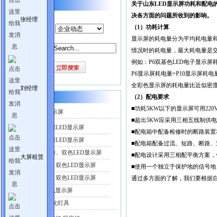
关于山东LED显示屏功耗和配
站内搜索
决各方面的问题所收到的影响。
张经理
（
1
）功耗计算
产品分类：
显示屏的耗电量分为平均耗电量
关键词：
情况时的耗电量，最大耗电量是
例如：P6双基色LED电子显示屏耗
P6显示屏耗电量=P10显示屏耗电
全彩色显示屏的耗电量比近似密度
刘经理
（
2
）配电要求
产品目录
■功耗5KW以下的显示屏可用22
LED电子显示屏
■超出5KW应采用三相五线制供
户外全彩LED显示屏
■配电箱中配备检修时的断路装置
室内全彩LED显示屏
■配电箱配备过流、短路、断路
半户外单、双色LED显示屏
■配电设计采用三相配平衡方案，
大屏租赁
户外单、双色LED显示屏
■使用一个独立于保护地的信号地
室内单、双色LED显示屏
通过多方面的了解，我们要根据
LED车载显示屏
LED照明亮化灯具