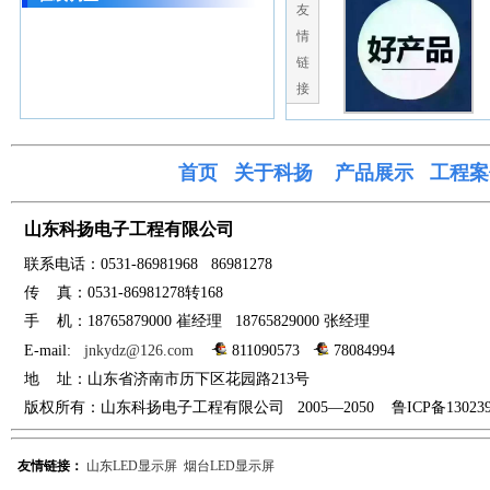
友
情
链
接
首页
关于科
扬
产品展示
工程案
山东科扬电子工程有限公司
联系电话：0531-
86981968 86981278
传
真：0531-86981278转168
手
机：18765879000 崔经
理
18765829000 张经理
E-mail:
jnkydz@126.com
811090573
78084994
地
址：山东省
济南市
历下区花园路213号
版权所有：山东科扬电子工程有限公司 2005—2050 鲁ICP备
13023
友情链接：
山东LED显示屏
烟台LED显示屏