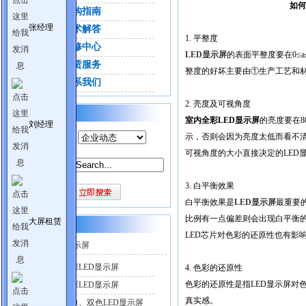
如何
选购指南
张经理
技术解答
1. 平整度
维修中心
LED显示屏
的表面平整度要在0≤
租赁服务
整度的好坏主要由①生产工艺和
联系我们
2. 亮度及可视角度
站内搜索
室内全彩LED显示屏
的亮度要在80
刘经理
产品分类：
示，否则会因为亮度太低而看不清
可视角度的大小直接决定的LED
关键词：
3. 白平衡效果
白平衡效果是
LED显示屏
最重要的
比例有一点偏差则会出现白平衡的
大屏租赁
产品目录
LED芯片对色彩的还原性也有影
LED电子显示屏
户外全彩LED显示屏
4. 色彩的还原性
色彩的还原性是指LED显示屏对
室内全彩LED显示屏
真实感。
半户外单、双色LED显示屏