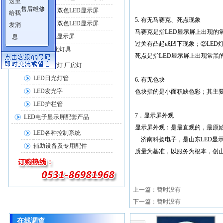
售后维修
户外单、双色LED显示屏
5. 有无马赛克、死点现象
室内单、双色LED显示屏
马赛克是指
LED显示屏
上出现的
LED车载显示屏
过关有凸起或凹下现象；②LED
LED照明亮化灯具
死点是指
LED显示屏
上出现常黑
LED工矿灯 厂房灯
LED日光灯管
6. 有无色块
LED发光字
色块指的是小面积缺色彩；其主要
LED护栏管
7．显示屏外观
LED电子显示屏配套产品
显示屏外观：是最直观的，最原
LED各种控制系统
济南科扬电子，是山东LED显示
辅助设备及专用配件
质量为基准，以服务为根本，创山
上一篇：暂时没有
下一篇：暂时没有
在线调查