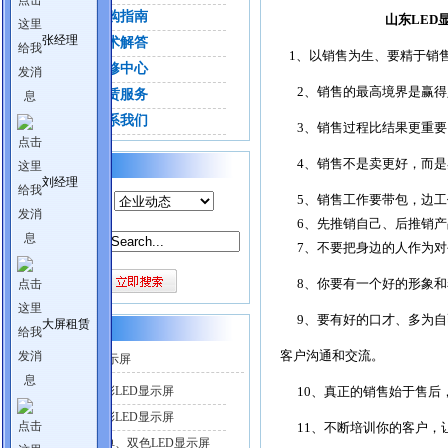
选购指南
山东LED
张经理
技术解答
1、以销售为生、要精于销售
维修中心
2、销售的最高境界是赢得
租赁服务
联系我们
3、销售过程比结果更重要，
4、销售不是卖更好，而是
站内搜索
刘经理
5、销售工作要带包，边工作
产品分类：
6、先推销自己、后推销产
关键词：
7、不要把身边的人作为对
8、你要有一个好的形象和
9、要有好的口才、多为自己
大屏租赁
产品目录
客户沟通和交流。
LED电子显示屏
户外全彩LED显示屏
10、真正的销售始于售后，
室内全彩LED显示屏
11、不断培训你的客户，让
半户外单、双色LED显示屏